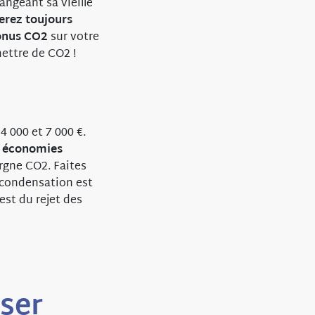
angeant sa vieille
erez toujours
onus CO2
sur votre
ettre de CO2 !
4 000 et 7 000 €.
x
économies
gne CO2. Faites
à condensation est
est du rejet des
sser