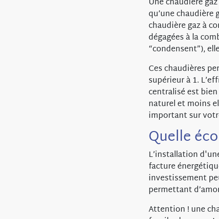
Une chaudière gaz
qu’une chaudière g
chaudière gaz à con
dégagées à la comb
“condensent”), ell
Ces chaudières per
supérieur à 1. L’ef
centralisé est bie
naturel et moins e
important sur vot
Quelle éco
L’installation d'u
facture énergétiqu
investissement peu
permettant d’amort
Attention ! une ch