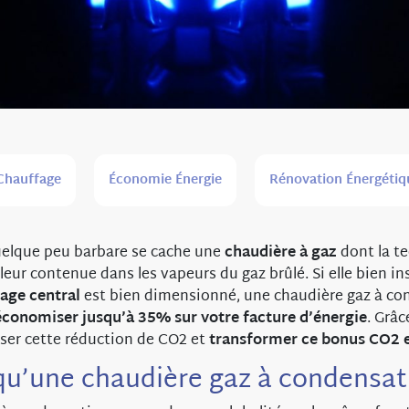
Chauffage
Économie Énergie
Rénovation Énergétiq
uelque peu barbare se cache une
chaudière à gaz
dont la t
leur contenue dans les vapeurs du gaz brûlé. Si elle bien ins
age central
est bien dimensionné, une chaudière gaz à co
économiser jusqu’à 35%
sur votre facture d’énergie
. Grâ
ser cette réduction de CO2 et
transformer ce bonus CO2 e
qu’une chaudière gaz à condensat