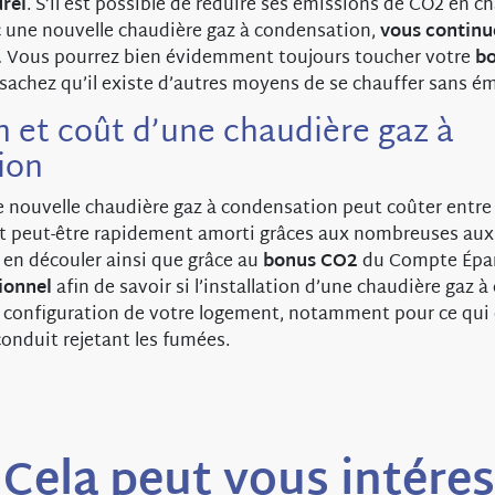
rel
. S’il est possible de réduire ses émissions de CO2 en ch
 une nouvelle chaudière gaz à condensation,
vous continu
.
Vous pourrez bien évidemment toujours toucher votre
b
chez qu’il existe d’autres moyens de se chauffer sans ém
on et coût d’une chaudière gaz à
ion
ne nouvelle chaudière gaz à condensation peut coûter entre 
t peut-être rapidement amorti grâces aux nombreuses au
 en découler ainsi que grâce au
bonus CO2
du Compte Épar
ionnel
afin de savoir si l’installation d’une chaudière gaz 
a configuration de votre logement, notamment pour ce qui 
onduit rejetant les fumées.
Cela peut vous intére