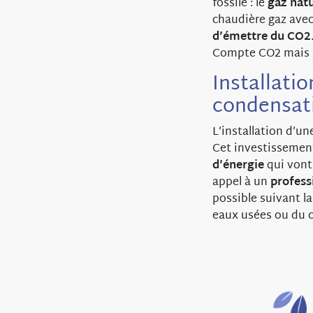
fossile : le
gaz natu
chaudière gaz avec
d’émettre du CO2
Compte CO2 mais sa
Installati
condensat
L’installation d’u
Cet investissemen
d’énergie
qui vont
appel à un
profess
possible suivant l
eaux usées ou du c