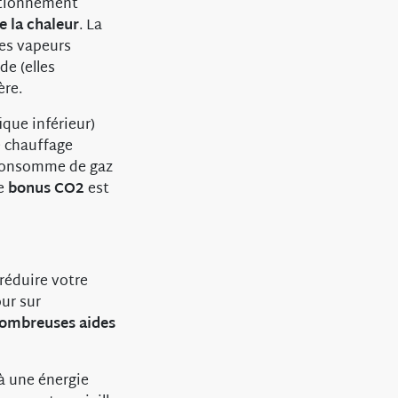
ctionnement
e la chaleur
. La
des vapeurs
de (elles
ère.
que inférieur)
e chauffage
e consomme de gaz
re
bonus CO2
est
réduire votre
our sur
ombreuses aides
à une énergie