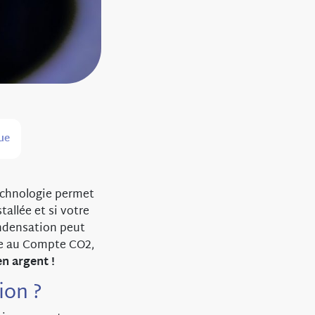
ue
echnologie permet
tallée et si votre
ndensation peut
ce au Compte CO2,
n argent !
ion ?