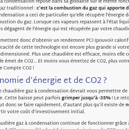
 à condensation repose dans sa globalité sur le même fon
az traditionnel :
c’est la combustion du gaz qui apporte d
densation a ceci de particulier qu’elle récupère l’énergie 
ustion du gaz. Lorsque ces vapeurs repassent à l’état liqui
es dégagent de l’énergie qui est récupérée par votre chaudi
mettent donc d’obtenir un rendement PCI (pouvoir calorifi
ficacité de cette technologie est encore plus grande si votr
n dimensionné. Plus une chaudière est efficace, moins ell
lle émet de CO2... Et moins vous émettez de CO2, plus vot
re Compte CO2 !
nomie d’énergie et de CO2 ?
ne chaudière gaz à condensation devrait vous permettre de 
e. Cette baisse peut parfois
grimper jusqu’à -35%
! Le ret
t donc se faire rapidement, d’autant plus qu’il existe de
n
ir votre coût d’investissement initial.
audière gaz à condensation continue de fonctionner grâce 