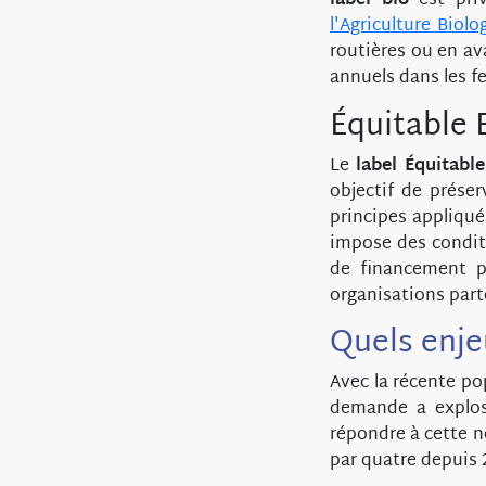
label bio
est priv
l'Agriculture Biolo
routières ou en ava
annuels dans les f
Équitable
Le
label Équitable
objectif de préser
principes appliqué
impose des conditi
de financement po
organisations part
Quels enjeu
Avec la récente pop
demande a explosé
répondre à cette n
par quatre depuis 