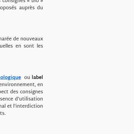
s consignes « bio »
roposés auprès du
marée de nouveaux
uelles en sont les
iologique
ou
label
’environnement, en
pect des consignes
sence d’utilisation
al et l’interdiction
ts.