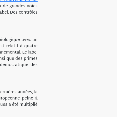
des Mouvements de
m de grandes voies
label. Des contrôles
biologique avec un
st relatif à quatre
nnemental. Le label
insi que des primes
t démocratique des
dernières années, la
européenne peine à
ues a été multiplié