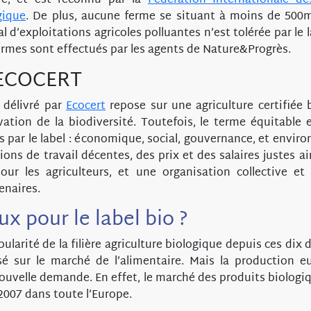
é, et est reconnu par la
Fédération Internationale 
gique
. De plus, aucune ferme se situant à moins de 500
l d’exploitations agricoles polluantes n’est tolérée par le 
ermes sont effectués par les agents de Nature&Progrès.
 ECOCERT
délivré par
Ecocert
repose sur une agriculture certifiée 
vation de la biodiversité. Toutefois, le terme équitable e
s par le label : économique, social, gouvernance, et enviro
ons de travail décentes, des prix et des salaires justes a
ur les agriculteurs, et une organisation collective e
enaires.
x pour le label bio ?
ularité de la filière agriculture biologique depuis ces dix 
 sur le marché de l’alimentaire. Mais la production 
ouvelle demande. En effet, le marché des produits biologiq
2007 dans toute l’Europe.