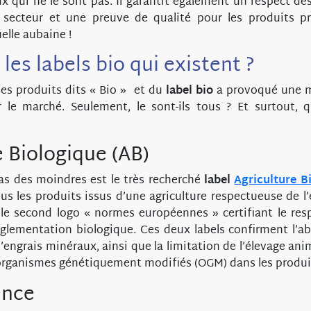
x qui ne le sont pas. Il garantit également un respect de
 secteur et une preuve de qualité pour les produits p
lle aubaine !
les labels bio qui existent ?
es produits dits « Bio » et du
label bio
a provoqué une 
r le marché. Seulement, le sont-ils tous ? Et surtout, q
e Biologique (AB)
as des moindres est le très recherché
label
Agriculture B
s les produits issus d’une agriculture respectueuse de l
le second logo « normes européennes » certifiant le res
glementation biologique. Ces deux labels confirment l’ab
’engrais minéraux, ainsi que la limitation de l’élevage anim
’organismes génétiquement modifiés (OGM) dans les produi
ence