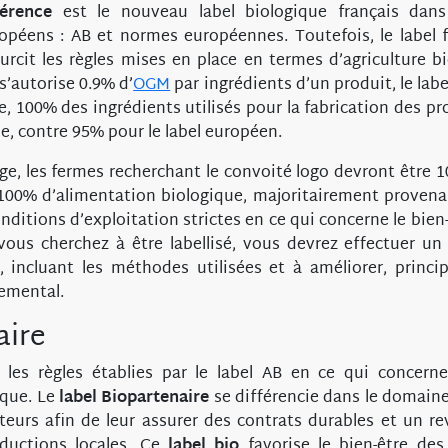
érence
est le nouveau label biologique français dans
opéens : AB et normes européennes. Toutefois, le label f
urcit les règles mises en place en termes d’agriculture bi
 s’autorise 0.9% d’
OGM
par ingrédients d’un produit, le lab
 100% des ingrédients utilisés pour la fabrication des pr
ue, contre 95% pour le label européen.
ge, les fermes recherchant le convoité logo devront être 
0% d’alimentation biologique, majoritairement provenant
ditions d’exploitation strictes en ce qui concerne le bien-
 vous cherchez à être labellisé, vous devrez effectuer u
n, incluant les méthodes utilisées et à améliorer, princ
emental.
aire
 les règles établies par le label AB en ce qui concer
ique. Le
label Biopartenaire
se différencie dans le domain
teurs afin de leur assurer des contrats durables et un r
oductions locales. Ce
label bio
favorise le bien-être des