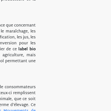
ence que concernant
 le maraîchage, les
ication, les jus, les
onversion pour les
mier de ce
label bio
 agriculture, mais
 sol permettant une
t de consommateurs
ceux-ci remplissent
nimale, que ce soit
ferme d’élevage. Ce