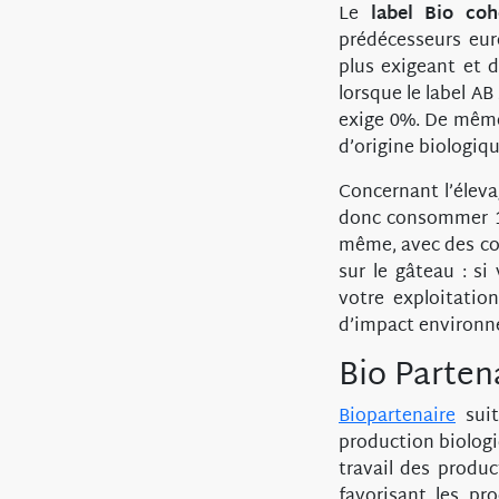
Le
label Bio coh
prédécesseurs eur
plus exigeant et d
lorsque le label AB
exige 0%. De même,
d’origine biologiq
Concernant l’éleva
donc consommer 10
même, avec des con
sur le gâteau : si
votre exploitatio
d’impact environn
Bio Parten
Biopartenaire
suit
production biolog
travail des produc
favorisant les pr