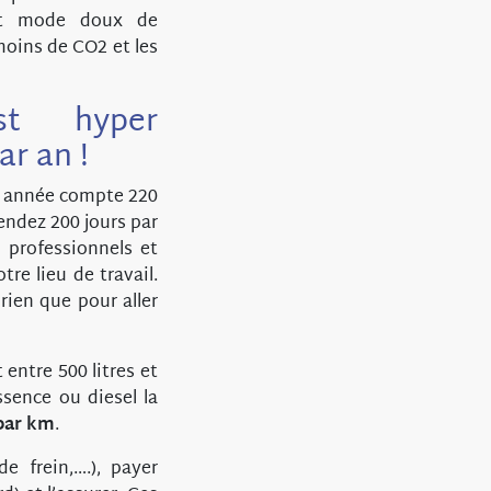
 et mode doux de
oins de CO2 et les
est hyper
ar an !
ne année compte 220
endez 200 jours par
 professionnels et
re lieu de travail.
 rien que pour aller
 entre 500 litres et
sence ou diesel la
par km
.
e frein,….), payer