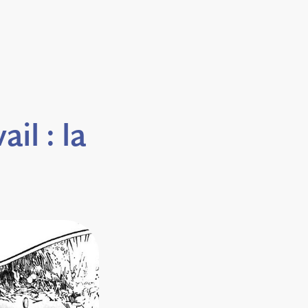
il : la
!