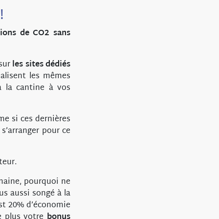
!
sions de CO2 sans
 sur
les sites dédiés
éalisent les mêmes
 la cantine à vos
e si ces dernières
s’arranger pour ce
teur.
emaine, pourquoi ne
us aussi songé à la
est 20% d’économie
e plus votre
bonus