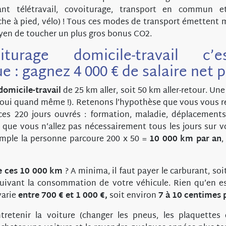
nt télétravail, covoiturage, transport en commun
e à pied, vélo) ! Tous ces modes de transport émettent m
yen de toucher un plus gros bonus CO2.
turage domicile-travail c’
 : gagnez 4 000 € de salaire net p
 domicile-travail
de 25 km aller, soit 50 km aller-retour. U
et oui quand même !). Retenons l’hypothèse que vous vous r
 ces 220 jours ouvrés : formation, maladie, déplacements
 que vous n’allez pas nécessairement tous les jours sur vot
emple la personne parcoure 200 x 50 =
10 000 km par an
,
de ces 10 000 km
? A minima, il faut payer le carburant, soit
suivant la consommation de votre véhicule. Rien qu’en es
varie
entre 700 € et 1 000 €,
soit environ
7 à 10 centimes 
tretenir la voiture (changer les pneus, les plaquettes d