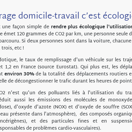
rage domicile-travail c’est écologi
t une façon simple de
rendre plus écologique l'utilisatio
ture émet 120 grammes de CO2 par km, une personne seule 
parcouru. Si deux personnes sont dans la voiture, chacun
 trois, etc !
otique, le taux de remplissage d'un véhicule sur les traje
et 1,2 en France (source Eurostat). Qui plus est, les dép
nt
environ 30%
de la totalité des déplacements routiers e
lle de décongestionner le trafic durant les heures de point
2 n'est qu'un des polluants liés à l'utilisation du tra
réduit aussi les émissions des molécules de monoxyd
dose), d'oxyde d'azote (NOX) et d'oxyde de souffre (SOX
 l'eau présente dans l'atmosphère), des composés organiq
ncérigènes), et des particules fines et en suspens
sponsables de problèmes cardio-vasculaires).