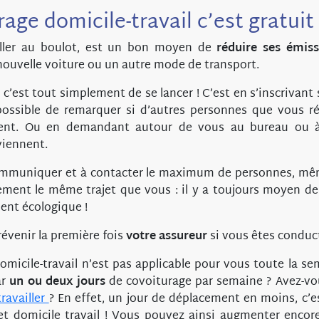
age domicile-travail c’est gratuit 
aller au boulot, est un bon moyen de
réduire ses émis
ouvelle voiture ou un autre mode de transport.
 c’est tout simplement de se lancer ! C’est en s’inscrivant
 possible de remarquer si d’autres personnes que vous r
ement. Ou en demandant autour de vous au bureau ou à
 viennent.
ommuniquer et à contacter le maximum de personnes, mêm
ment le même trajet que vous : il y a toujours moyen de 
nt écologique !
révenir la première fois
votre assureur
si vous êtes conduc
domicile-travail n’est pas applicable pour vous toute la s
ar
un ou deux jours
de covoiturage par semaine ? Avez-vo
travailler
? En effet, un jour de déplacement en moins, c’
jet domicile travail ! Vous pouvez ainsi augmenter encor