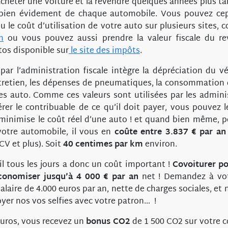
cheter une voiture et la revendre quelques années plus tard
bien évidement de chaque automobile. Vous pouvez cepe
ou le coût d’utilisation de votre auto sur plusieurs sites
m
ou vous pouvez aussi prendre la valeur fiscale du re
tos disponible sur
le site des impôts
.
ar l’administration fiscale intègre la dépréciation du véh
tretien, les dépenses de pneumatiques, la consommation d
es auto. Comme ces valeurs sont utilisées par les admini
er le contribuable de ce qu’il doit payer, vous pouvez l
 minimise le coût réel d’une auto ! et quand bien même, po
otre automobile, il vous en
coûte entre 3.837 € par an 
CV et plus). Soit
40 centimes par km
environ.
il tous les jours a donc un coût important !
Covoiturer
pou
économiser jusqu’à 4 000 € par an
net ! Demandez à vo
laire de 4.000 euros par an, nette de charges sociales, et 
oyer nos vos selfies avec votre patron… !
euros, vous recevez un
bonus CO2
de 1 500 CO2 sur votre c