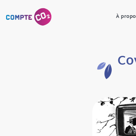
À propo
Cov