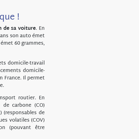
que !
n de sa voiture
. En
dans son auto émet
e émet 60 grammes,
ts domicile-travail
lacements domicile-
n France. Il permet
e.
nsport routier. En
e de carbone (CO)
) (responsables de
ues volatiles (COV)
ion (pouvant être