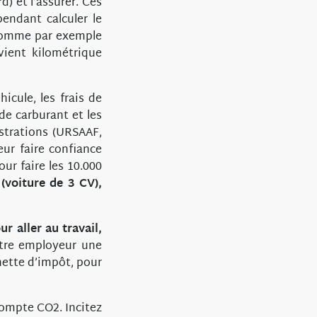
) et l’assurer. Ces
ndant calculer le
, comme par exemple
vient kilométrique
icule, les frais de
e carburant et les
strations (URSAAF,
eur faire confiance
ur faire les 10.000
(voiture de 3 CV),
r aller au travail,
tre employeur une
nette d’impôt, pour
ompte CO2. Incitez