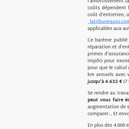
l’amortissement (a
coûts dépendent 
coût d’entretien, 
latribuneauto.co
applicables aux au
Ce barème publié p
réparation et d’en
primes d’assuranc
impôt) pour exonér
pour que le calcul
km annuels avec v
jusqu’à 4.632 €
(7 
Se rendre au trava
peut vous faire 
augmentation de sa
comparer... Et env
En plus des 4.000 