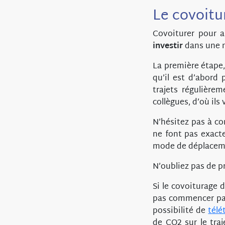
Le covoitur
Covoiturer pour 
investir
dans une n
La première étape,
qu’il est d’abord
trajets régulièr
collègues, d’où ils
N’hésitez pas à c
ne font pas exacte
mode de déplaceme
N’oubliez pas de p
Si le covoiturage 
pas commencer p
possibilité de
télé
de CO2 sur le tra