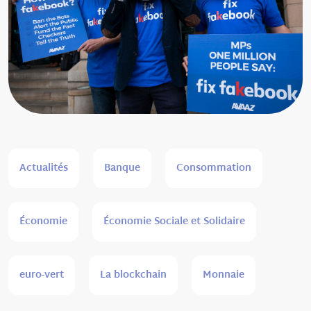
Actualités
Banque
Consommation
Économie
Économie Sociale et Solidaire
euro-vert
La blockchain
Monnaie