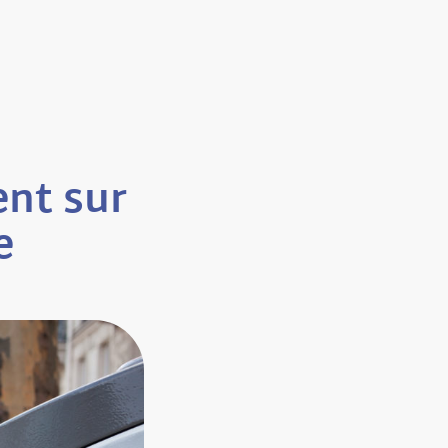
ent sur
e