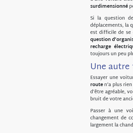
surdimensionné
po
Si la question d
déplacements, la q
est difficile de s
question d’organi
recharge électriq
toujours un peu plu
Une autre 
Essayer une voitu
route
n’a plus rie
d’être agréable, v
bruit de votre anc
Passer à une voi
changement de co
largement la chande