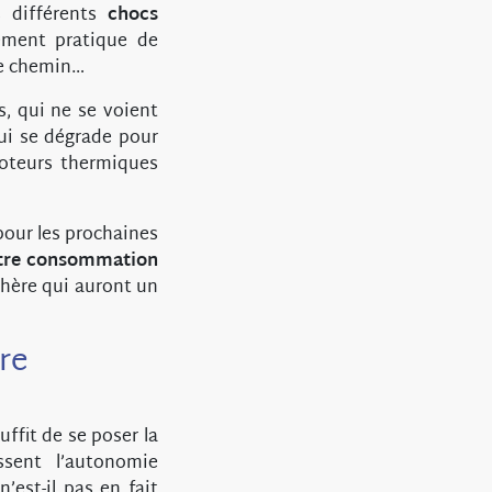
s différents
chocs
lement pratique de
le chemin…
 qui ne se voient
i se dégrade pour
moteurs thermiques
 pour les prochaines
otre consommation
hère qui auront un
re
 suffit de se poser la
sent l’autonomie
’est-il pas en fait