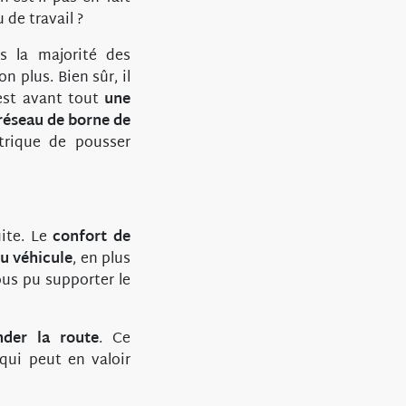
 de travail ?
s la majorité des
 plus. Bien sûr, il
’est avant tout
une
réseau de borne de
trique de pousser
uite. Le
confort de
du véhicule
, en plus
us pu supporter le
nder la route
. Ce
ui peut en valoir