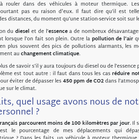
à rouler dans des véhicules à moteur thermique. Le
urtant pas eu raison d'eux. Il faut dire qu’il est tel
des distances, du moment qu’une station-service soit sur 
tion du
diesel
et de l’
essence
a de nombreux désavantages,
 lorsque l’on fait son plein. Outre la
pollution de l’air
qu
 en plus souvent des pics de pollutions alarmants, les 
ement au
changement climatique
.
lus de savoir s’il y aura toujours du diesel ou de l’essence
lème est tout autre : il faut dans tous les cas
réduire n
our éviter de dépasser les
450 ppm de CO2
dans l’atmosp
e sur le climat.
aits, quel usage avons nous de not
ersonnel ?
rançais parcourent moins de 100 kilomètres par jour
. Il
 est le pourcentage de mes déplacements qui dépas
trique ? Dans les faits, un véhicule à moteur thermique n